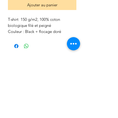
Ajouter au panier
T-shirt 150 g/m2, 100% coton
biologique filé et peigné
Couleur : Black + flocage doré
S'abonner
Sign Up
Nos visiteurs ont aussi cherché: fréquences | percussion
| suspendue | frappées | pearl | stagg | trash | bass | beat
| baguette | médium